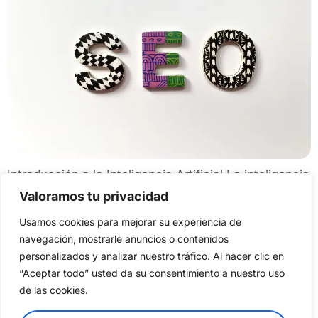
Introducción a la Inteligencia Artificial La inteligencia
artificial (IA) se refiere a la capacidad de las
Valoramos tu privacidad
máquinas para realizar tareas que, en condiciones
Usamos cookies para mejorar su experiencia de
normales, requieren de la inteligencia humana. Esta
navegación, mostrarle anuncios o contenidos
tecnología se ha desarrollado de manera
personalizados y analizar nuestro tráfico. Al hacer clic en
“Aceptar todo” usted da su consentimiento a nuestro uso
significativa desde sus orígenes en la década de
de las cookies.
1950. Al principio, las aplicaciones de la IA eran
limitadas y […]