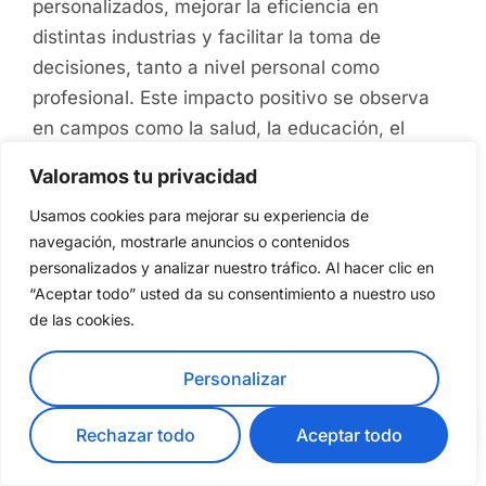
personalizados, mejorar la eficiencia en
distintas industrias y facilitar la toma de
decisiones, tanto a nivel personal como
profesional. Este impacto positivo se observa
en campos como la salud, la educación, el
transporte y la comunicación, donde el machine
Valoramos tu privacidad
learning optimiza procesos y mejora la
Usamos cookies para mejorar su experiencia de
experiencia del usuario.
navegación, mostrarle anuncios o contenidos
personalizados y analizar nuestro tráfico. Al hacer clic en
Al reflexionar sobre el futuro del machine
“Aceptar todo” usted da su consentimiento a nuestro uso
learning, es evidente que su influencia solo
de las cookies.
seguirá creciendo. A medida que se desarrolla
la inteligencia artificial, es probable que veamos
Personalizar
aún más innovaciones que hagan nuestras
vidas más convenientes y eficientes. No
Rechazar todo
Aceptar todo
obstante, también surgen consideraciones
éticas y desafíos que deben ser abordados a