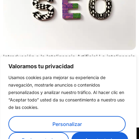
Introducción a la Inteligencia Artificial La inteligencia
artificial (IA) se refiere a la capacidad de las
Valoramos tu privacidad
máquinas para realizar tareas que, en condiciones
Usamos cookies para mejorar su experiencia de
normales, requieren de la inteligencia humana. Esta
navegación, mostrarle anuncios o contenidos
tecnología se ha desarrollado de manera
personalizados y analizar nuestro tráfico. Al hacer clic en
significativa desde sus orígenes en la década de
“Aceptar todo” usted da su consentimiento a nuestro uso
de las cookies.
1950. Al principio, las aplicaciones de la IA eran
limitadas y […]
Personalizar
© Copyright 2026. Todos los derechos reservados.